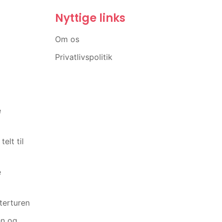
Nyttige links
o
Om os
Privatlivspolitik
e
elt til
e
terturen
en og