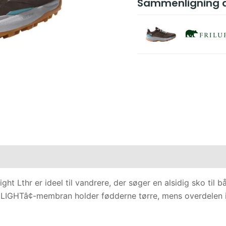
Sammenligning a
ht Lthr er ideel til vandrere, der søger en alsidig sko til
GHTâ¢-membran holder fødderne tørre, mens overdelen i