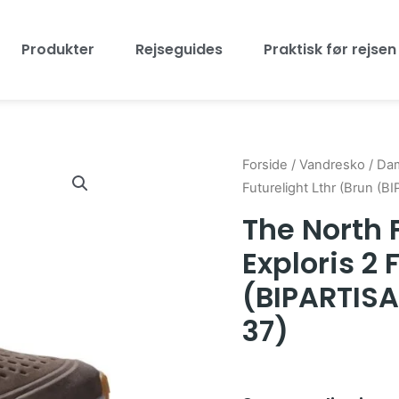
Produkter
Rejseguides
Praktisk før rejsen
Forside
/
Vandresko
/
Da
Futurelight Lthr (Brun 
The North
Exploris 2 
(BIPARTIS
37)