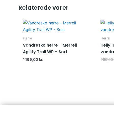
Relaterede varer
Herre
Herre
Vandresko herre – Merrell
Helly 
Agility Trail WP – Sort
vandre
1.199,00
kr.
999,00