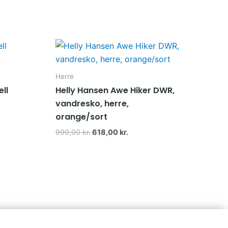
Den
Den
oprindelige
aktuelle
pris
pris
var:
er:
999,00 kr..
618,00 kr..
Herre
ll
Helly Hansen Awe Hiker DWR,
vandresko, herre,
orange/sort
999,00
kr.
618,00
kr.