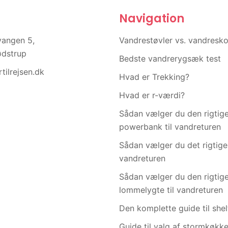
Navigation
vangen 5,
Vandrestøvler vs. vandresk
ødstrup
Bedste vandrerygsæk test
tilrejsen.dk
Hvad er Trekking?
Hvad er r-værdi?
Sådan vælger du den rigtig
powerbank til vandreturen
Sådan vælger du det rigtige t
vandreturen
Sådan vælger du den rigtig
lommelygte til vandreturen
Den komplette guide til shel
Guide til valg af stormkøkk