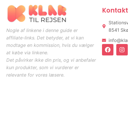
Kontakt
Stations
8541 Sk
Nogle af linkene i denne guide er
affiliate-links. Det betyder, at vi kan
info@klar
modtage en kommission, hvis du vælger
F
I
a
n
at købe via linkene.
c
s
Det påvirker ikke din pris, og vi anbefaler
e
t
kun produkter, som vi vurderer er
b
a
o
g
relevante for vores læsere.
o
r
k
a
m