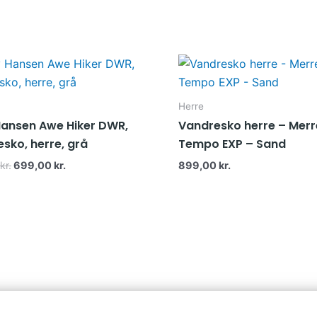
Den
Den
oprindelige
aktuelle
pris
pris
var:
er:
999,00 kr..
699,00 kr..
Herre
Hansen Awe Hiker DWR,
Vandresko herre – Merre
sko, herre, grå
Tempo EXP – Sand
kr.
699,00
kr.
899,00
kr.