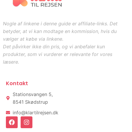
Nogle af linkene i denne guide er affiliate-links. Det
betyder, at vi kan modtage en kommission, hvis du
vælger at købe via linkene.
Det påvirker ikke din pris, og vi anbefaler kun
produkter, som vi vurderer er relevante for vores
læsere.
Kontakt
Stationsvangen 5,
8541 Skødstrup
info@klartilrejsen.dk
F
I
a
n
c
s