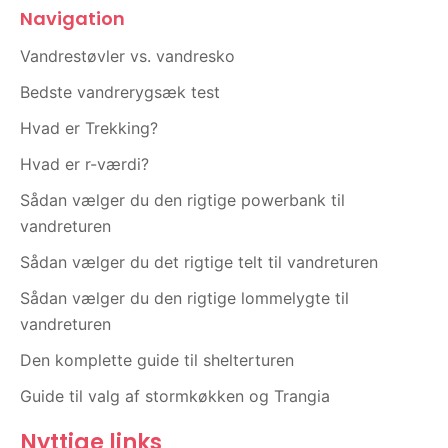
e
t
Navigation
b
a
o
g
Vandrestøvler vs. vandresko
o
r
Bedste vandrerygsæk test
k
a
m
Hvad er Trekking?
Hvad er r-værdi?
Sådan vælger du den rigtige powerbank til
vandreturen
Sådan vælger du det rigtige telt til vandreturen
Sådan vælger du den rigtige lommelygte til
vandreturen
Den komplette guide til shelterturen
Guide til valg af stormkøkken og Trangia
Nyttige links