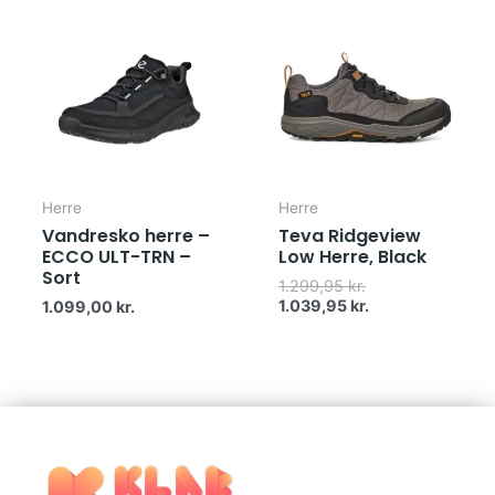
oprindelige
aktuelle
pris
pris
var:
er:
1.299,95 kr..
1.039,95 kr..
Herre
Herre
Vandresko herre –
Teva Ridgeview
ECCO ULT-TRN –
Low Herre, Black
Sort
1.299,95
kr.
1.039,95
kr.
1.099,00
kr.