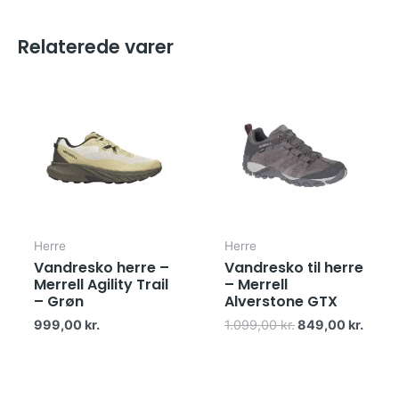
Relaterede varer
Den
Den
oprindelige
aktue
pris
pris
var:
er:
1.099,00 kr..
849,0
Herre
Herre
Vandresko herre –
Vandresko til herre
Merrell Agility Trail
– Merrell
– Grøn
Alverstone GTX
999,00
kr.
1.099,00
kr.
849,00
kr.
Den
Den