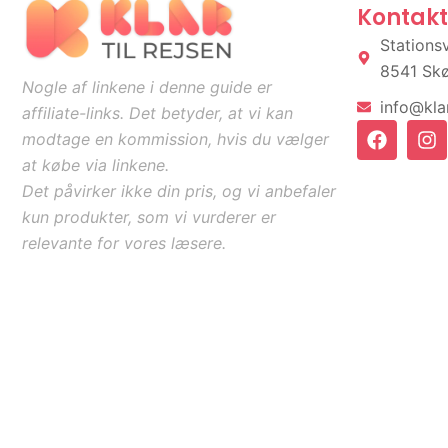
Kontakt
Stations
8541 Sk
Nogle af linkene i denne guide er
info@klar
affiliate-links. Det betyder, at vi kan
F
I
modtage en kommission, hvis du vælger
a
n
at købe via linkene.
c
s
e
t
Det påvirker ikke din pris, og vi anbefaler
b
a
kun produkter, som vi vurderer er
o
g
relevante for vores læsere.
o
r
k
a
m