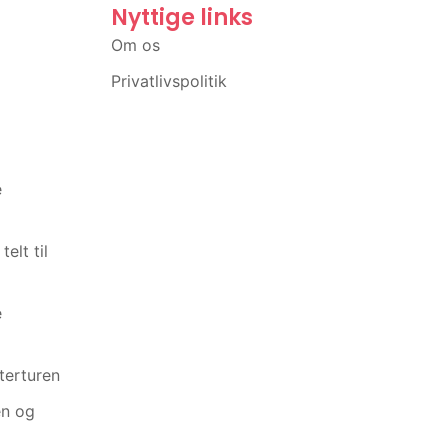
Nyttige links
o
Om os
Privatlivspolitik
e
elt til
e
terturen
en og