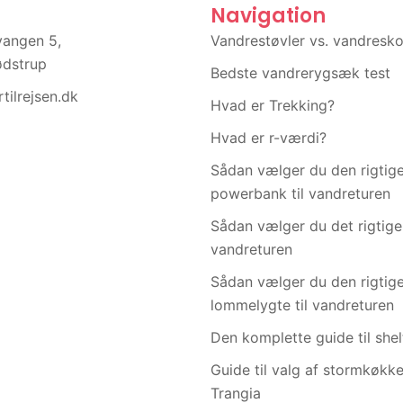
Navigation
vangen 5,
Vandrestøvler vs. vandresk
ødstrup
Bedste vandrerygsæk test
tilrejsen.dk
Hvad er Trekking?
Hvad er r-værdi?
Sådan vælger du den rigtig
powerbank til vandreturen
Sådan vælger du det rigtige t
vandreturen
Sådan vælger du den rigtig
lommelygte til vandreturen
Den komplette guide til shel
Guide til valg af stormkøkk
Trangia