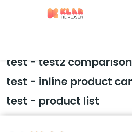
Gå
til
indholdet
test - comparison
test - test2 comparison
test - inline product ca
test - product list