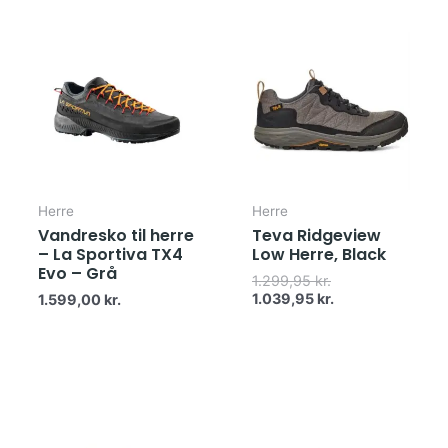
Den
Den
oprindelige
aktuelle
pris
pris
var:
er:
1.299,95 kr..
1.039,95 kr..
Herre
Herre
Vandresko til herre
Teva Ridgeview
– La Sportiva TX4
Low Herre, Black
Evo – Grå
1.299,95
kr.
1.039,95
kr.
1.599,00
kr.