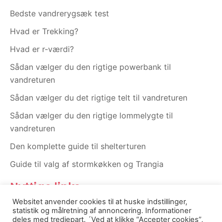
o
r
Bedste vandrerygsæk test
k
a
m
Hvad er Trekking?
Hvad er r-værdi?
Sådan vælger du den rigtige powerbank til
vandreturen
Sådan vælger du det rigtige telt til vandreturen
Sådan vælger du den rigtige lommelygte til
vandreturen
Den komplette guide til shelterturen
Guide til valg af stormkøkken og Trangia
Nyttige links
Websitet anvender cookies til at huske indstillinger,
Om os
statistik og målretning af annoncering. Informationer
deles med tredjepart. ´Ved at klikke “Accepter cookies”,