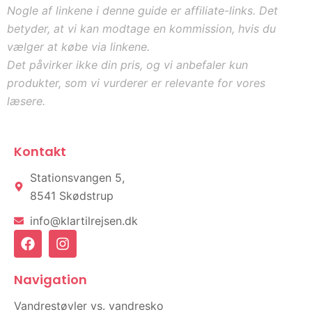
Nogle af linkene i denne guide er affiliate-links. Det
betyder, at vi kan modtage en kommission, hvis du
vælger at købe via linkene.
Det påvirker ikke din pris, og vi anbefaler kun
produkter, som vi vurderer er relevante for vores
læsere.
Kontakt
Stationsvangen 5,
8541 Skødstrup
info@klartilrejsen.dk
F
I
a
n
c
s
e
t
Navigation
b
a
o
g
Vandrestøvler vs. vandresko