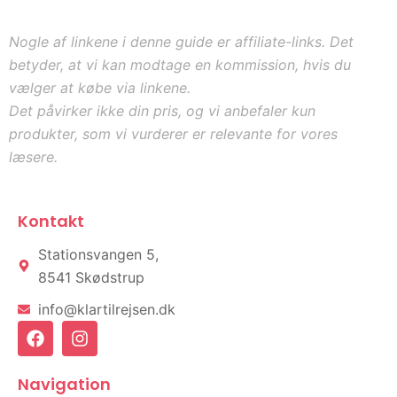
Nogle af linkene i denne guide er affiliate-links. Det
betyder, at vi kan modtage en kommission, hvis du
vælger at købe via linkene.
Det påvirker ikke din pris, og vi anbefaler kun
produkter, som vi vurderer er relevante for vores
læsere.
Kontakt
Stationsvangen 5,
8541 Skødstrup
info@klartilrejsen.dk
F
I
a
n
c
s
e
t
Navigation