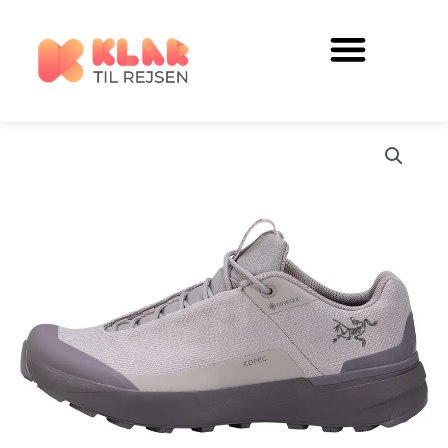
Gå
til
indholdet