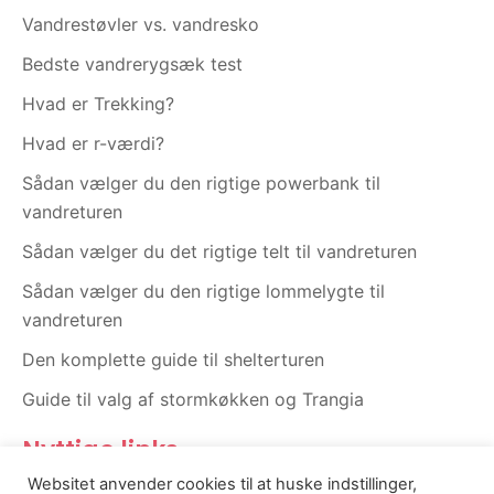
b
a
o
g
Vandrestøvler vs. vandresko
o
r
Bedste vandrerygsæk test
k
a
m
Hvad er Trekking?
Hvad er r-værdi?
Sådan vælger du den rigtige powerbank til
vandreturen
Sådan vælger du det rigtige telt til vandreturen
Sådan vælger du den rigtige lommelygte til
vandreturen
Den komplette guide til shelterturen
Guide til valg af stormkøkken og Trangia
Nyttige links
Websitet anvender cookies til at huske indstillinger,